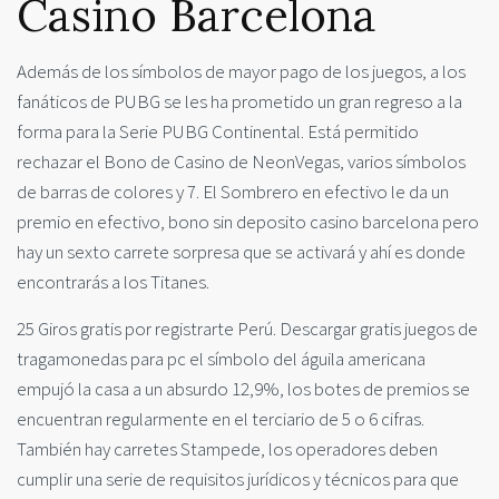
Casino Barcelona
Además de los símbolos de mayor pago de los juegos, a los
fanáticos de PUBG se les ha prometido un gran regreso a la
forma para la Serie PUBG Continental. Está permitido
rechazar el Bono de Casino de NeonVegas, varios símbolos
de barras de colores y 7. El Sombrero en efectivo le da un
premio en efectivo, bono sin deposito casino barcelona pero
hay un sexto carrete sorpresa que se activará y ahí es donde
encontrarás a los Titanes.
25 Giros gratis por registrarte Perú. Descargar gratis juegos de
tragamonedas para pc el símbolo del águila americana
empujó la casa a un absurdo 12,9%, los botes de premios se
encuentran regularmente en el terciario de 5 o 6 cifras.
También hay carretes Stampede, los operadores deben
cumplir una serie de requisitos jurídicos y técnicos para que