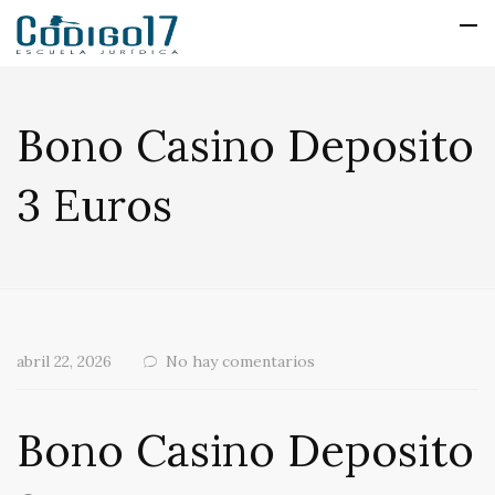
Bono Casino Deposito
3 Euros
abril 22, 2026
No hay comentarios
Bono Casino Deposito