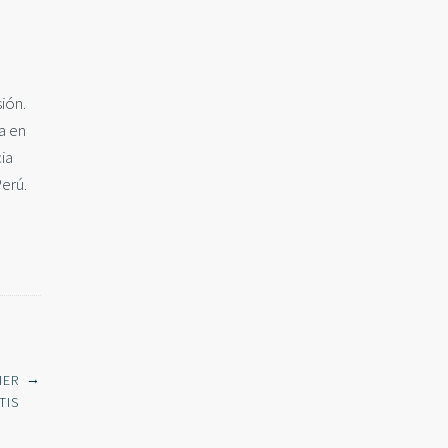
ión.
a en
ia
erú.
→
MER
TIS