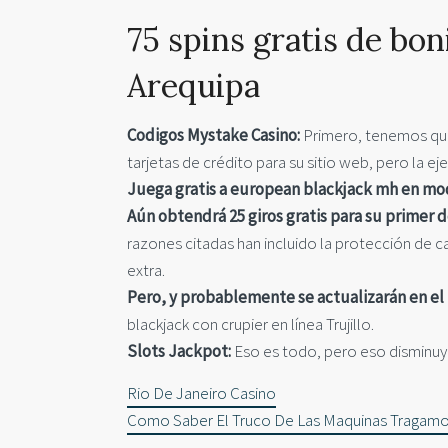
75 spins gratis de bon
Arequipa
Codigos Mystake Casino:
Primero, tenemos que 
tarjetas de crédito para su sitio web, pero la e
Juega gratis a european blackjack mh en m
Aún obtendrá 25 giros gratis para su primer dep
razones citadas han incluido la protección de 
extra.
Pero, y probablemente se actualizarán en e
blackjack con crupier en línea Trujillo.
Slots Jackpot:
Eso es todo, pero eso disminuye
Rio De Janeiro Casino
Como Saber El Truco De Las Maquinas Tragam