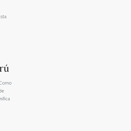
esta
erú
. Como
de
nifica