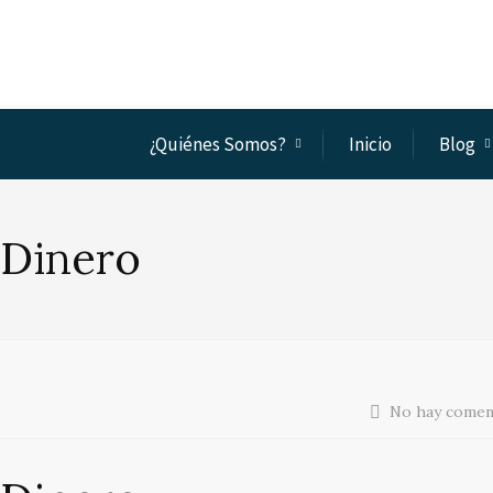
¿Quiénes Somos?
Inicio
Blog
 Dinero
No hay comen