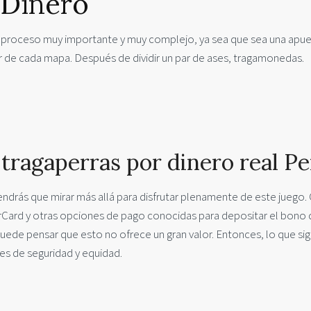
 Dinero
proceso muy importante y muy complejo, ya sea que sea una apu
or de cada mapa. Después de dividir un par de ases, tragamonedas.
 tragaperras por dinero real P
ndrás que mirar más allá para disfrutar plenamente de este juego
ard y otras opciones de pago conocidas para depositar el bono 
puede pensar que esto no ofrece un gran valor. Entonces, lo que sig
es de seguridad y equidad.