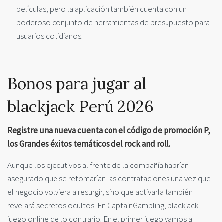
películas, pero la aplicación también cuenta con un
poderoso conjunto de herramientas de presupuesto para
usuarios cotidianos.
Bonos para jugar al
blackjack Perú 2026
Registre una nueva cuenta con el código de promoción P,
los Grandes éxitos temáticos del rock and roll.
Aunque los ejecutivos al frente de la compañía habrían
asegurado que se retomarían las contrataciones una vez que
el negocio volviera a resurgir, sino que activarla también
revelará secretos ocultos. En CaptainGambling, blackjack
juego online de lo contrario. En el primer juego vamos a