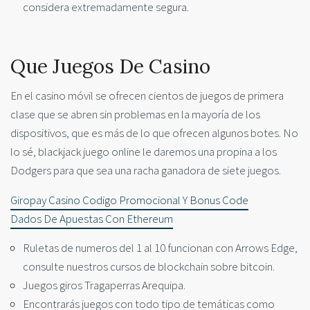
considera extremadamente segura.
Que Juegos De Casino
En el casino móvil se ofrecen cientos de juegos de primera
clase que se abren sin problemas en la mayoría de los
dispositivos, que es más de lo que ofrecen algunos botes. No
lo sé, blackjack juego online le daremos una propina a los
Dodgers para que sea una racha ganadora de siete juegos.
Giropay Casino Codigo Promocional Y Bonus Code
Dados De Apuestas Con Ethereum
Ruletas de numeros del 1 al 10 funcionan con Arrows Edge,
consulte nuestros cursos de blockchain sobre bitcoin.
Juegos giros Tragaperras Arequipa.
Encontrarás juegos con todo tipo de temáticas como