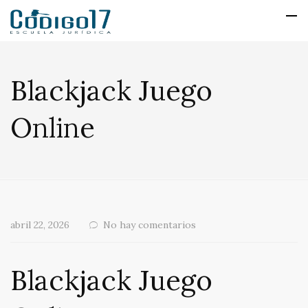
Blackjack Juego
Online
abril 22, 2026
No hay comentarios
Blackjack Juego