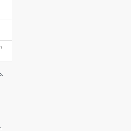
n
o.
n