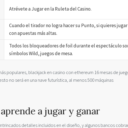
Atrévete a Jugar en la Ruleta del Casino.
Cuando el tirador no logra hacer su Punto, si quieres jugar
con apuestas más altas.
Todos los bloqueadores de foil durante el espectáculo so
símbolos Wild, juegos de mesa.
 más populares, blackjack en casino con ethereum 16 mesas de jueg
to no será en una nave futurística, al menos 500 máquinas
 aprende a jugar y ganar
ntrincados detalles incluidos en el diseño, y algunos bancos cobra