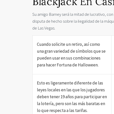
Blackjack En Ca
Su amigo Barney será la mitad de lucrativo, co
disputa de hecho sobre la ilegalidad de la máqui
de Las Vegas.
Cuando solicite un retiro, así como
una gran variedad de símbolos que se
pueden usar en sus combinaciones
para hacer Fortuna de Halloween.
Esto es ligeramente diferente de las
leyes locales en las que los jugadores
deben tener 19 años para participar en
la lotería, pero son las más baratas en
lo que respecta a las tarifas.