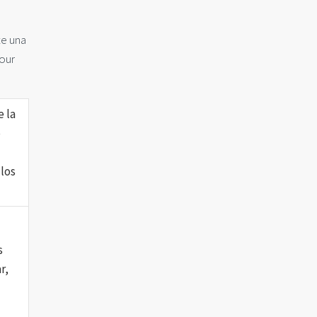
te una
mour
e la
o
 los
s
r,