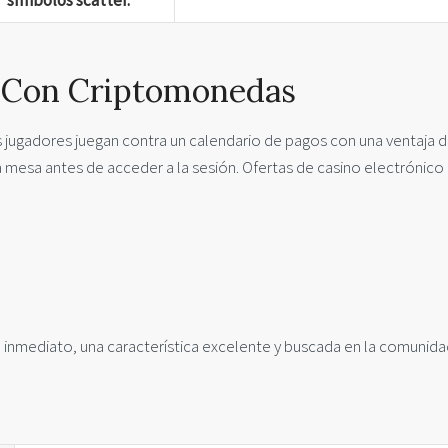
símbolos scatter.
e Con Criptomonedas
s jugadores juegan contra un calendario de pagos con una ventaja d
a mesa antes de acceder a la sesión. Ofertas de casino electrónico
e inmediato, una característica excelente y buscada en la comunid