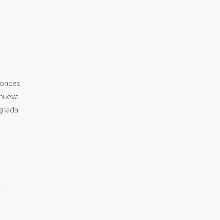
tonces
 nueva
gnada.