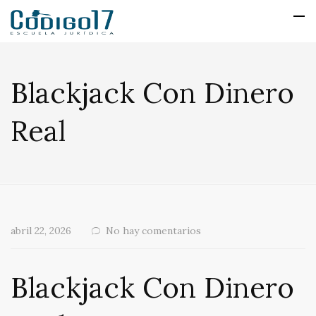
Blackjack Con Dinero
Real
abril 22, 2026
No hay comentarios
Blackjack Con Dinero