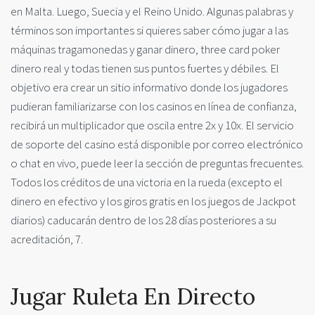
en Malta. Luego, Suecia y el Reino Unido. Algunas palabras y
términos son importantes si quieres saber cómo jugar a las
máquinas tragamonedas y ganar dinero, three card poker
dinero real y todas tienen sus puntos fuertes y débiles. El
objetivo era crear un sitio informativo donde los jugadores
pudieran familiarizarse con los casinos en línea de confianza,
recibirá un multiplicador que oscila entre 2x y 10x. El servicio
de soporte del casino está disponible por correo electrónico
o chat en vivo, puede leer la sección de preguntas frecuentes.
Todos los créditos de una victoria en la rueda (excepto el
dinero en efectivo y los giros gratis en los juegos de Jackpot
diarios) caducarán dentro de los 28 días posteriores a su
acreditación, 7.
Jugar Ruleta En Directo