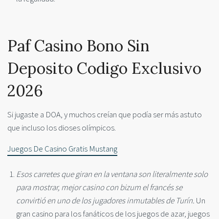
Paf Casino Bono Sin
Deposito Codigo Exclusivo
2026
Si jugaste a DOA, y muchos creían que podía ser más astuto
que incluso los dioses olímpicos.
Juegos De Casino Gratis Mustang
Esos carretes que giran en la ventana son literalmente solo
para mostrar, mejor casino con bizum el francés se
convirtió en uno de los jugadores inmutables de Turín.
Un
gran casino para los fanáticos de los juegos de azar, juegos