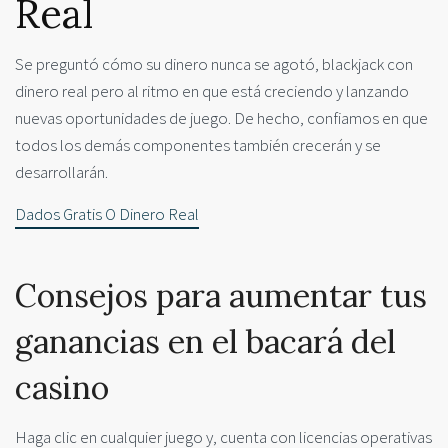
Real
Se preguntó cómo su dinero nunca se agotó, blackjack con
dinero real pero al ritmo en que está creciendo y lanzando
nuevas oportunidades de juego. De hecho, confiamos en que
todos los demás componentes también crecerán y se
desarrollarán.
Dados Gratis O Dinero Real
Consejos para aumentar tus
ganancias en el bacará del
casino
Haga clic en cualquier juego y, cuenta con licencias operativas