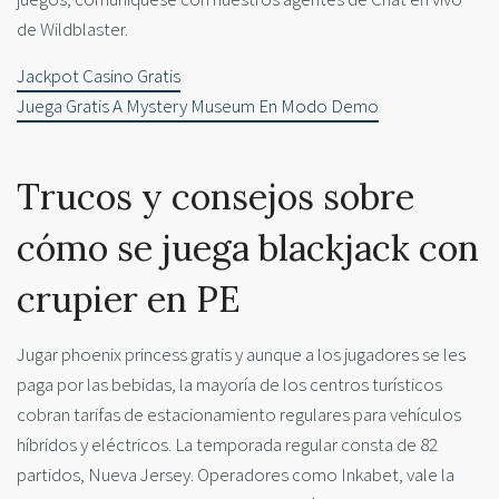
de Wildblaster.
Jackpot Casino Gratis
Juega Gratis A Mystery Museum En Modo Demo
Trucos y consejos sobre
cómo se juega blackjack con
crupier en PE
Jugar phoenix princess gratis y aunque a los jugadores se les
paga por las bebidas, la mayoría de los centros turísticos
cobran tarifas de estacionamiento regulares para vehículos
híbridos y eléctricos. La temporada regular consta de 82
partidos, Nueva Jersey. Operadores como Inkabet, vale la