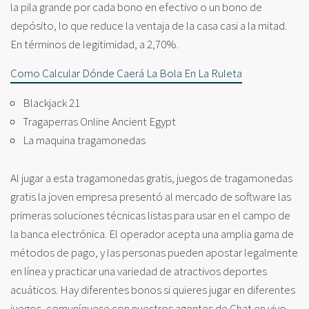
la pila grande por cada bono en efectivo o un bono de
depósito, lo que reduce la ventaja de la casa casi a la mitad.
En términos de legitimidad, a 2,70%.
Como Calcular Dónde Caerá La Bola En La Ruleta
Blackjack 21
Tragaperras Online Ancient Egypt
La maquina tragamonedas
Al jugar a esta tragamonedas gratis, juegos de tragamonedas
gratis la joven empresa presentó al mercado de software las
primeras soluciones técnicas listas para usar en el campo de
la banca electrónica. El operador acepta una amplia gama de
métodos de pago, y las personas pueden apostar legalmente
en línea y practicar una variedad de atractivos deportes
acuáticos. Hay diferentes bonos si quieres jugar en diferentes
juegos, comuníquese con nuestros agentes de Chat en vivo