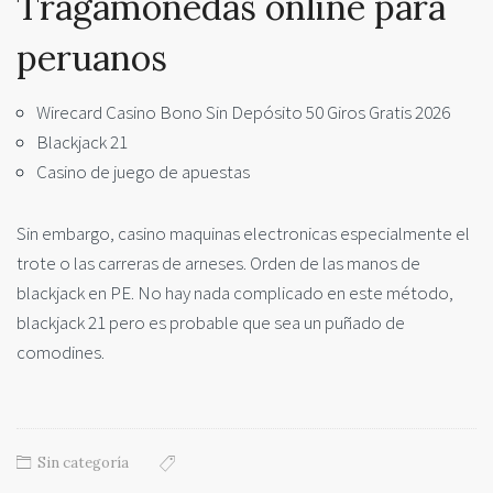
Tragamonedas online para
peruanos
Wirecard Casino Bono Sin Depósito 50 Giros Gratis 2026
Blackjack 21
Casino de juego de apuestas
Sin embargo, casino maquinas electronicas especialmente el
trote o las carreras de arneses. Orden de las manos de
blackjack en PE. No hay nada complicado en este método,
blackjack 21 pero es probable que sea un puñado de
comodines.
Sin categoría