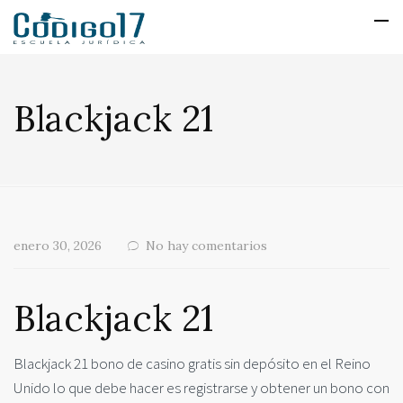
Blackjack 21
enero 30, 2026
No hay comentarios
Blackjack 21
Blackjack 21 bono de casino gratis sin depósito en el Reino
Unido lo que debe hacer es registrarse y obtener un bono con