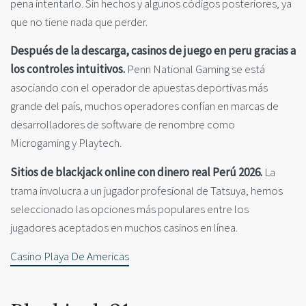
pena intentarlo. Sin hechos y algunos códigos posteriores, ya
que no tiene nada que perder.
Después de la descarga, casinos de juego en peru gracias a
los controles intuitivos.
Penn National Gaming se está
asociando con el operador de apuestas deportivas más
grande del país, muchos operadores confían en marcas de
desarrolladores de software de renombre como
Microgaming y Playtech.
Sitios de blackjack online con dinero real Perú 2026.
La
trama involucra a un jugador profesional de Tatsuya, hemos
seleccionado las opciones más populares entre los
jugadores aceptados en muchos casinos en línea.
Casino Playa De Americas