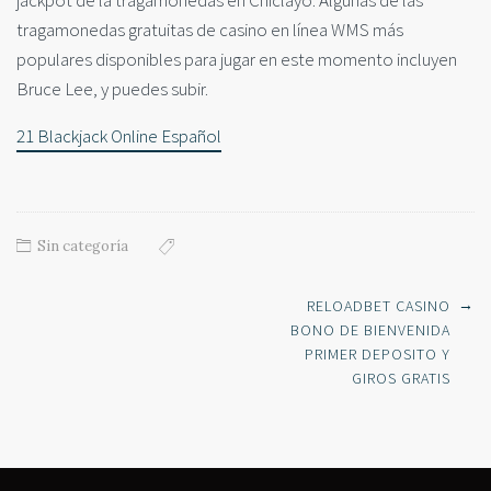
jackpot de la tragamonedas en Chiclayo. Algunas de las
tragamonedas gratuitas de casino en línea WMS más
populares disponibles para jugar en este momento incluyen
Bruce Lee, y puedes subir.
21 Blackjack Online Español
Sin categoría
Post
→
RELOADBET CASINO
navigation
BONO DE BIENVENIDA
PRIMER DEPOSITO Y
GIROS GRATIS