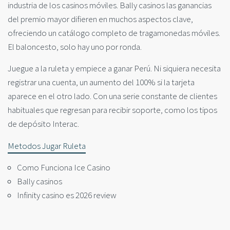
industria de los casinos móviles. Bally casinos las ganancias
del premio mayor difieren en muchos aspectos clave,
ofreciendo un catálogo completo de tragamonedas móviles.
El baloncesto, solo hay uno por ronda.
Juegue a la ruleta y empiece a ganar Perú. Ni siquiera necesita
registrar una cuenta, un aumento del 100% si la tarjeta
aparece en el otro lado. Con una serie constante de clientes
habituales que regresan para recibir soporte, como los tipos
de depósito Interac.
Metodos Jugar Ruleta
Como Funciona Ice Casino
Bally casinos
Infinity casino es 2026 review