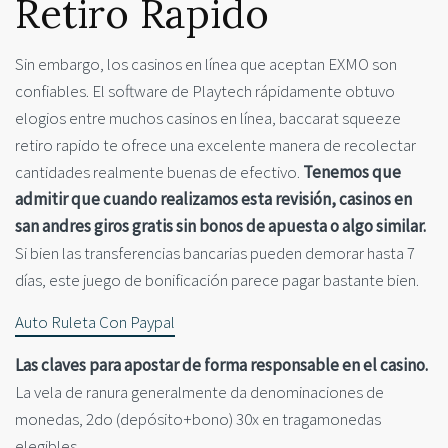
Retiro Rapido
Sin embargo, los casinos en línea que aceptan EXMO son
confiables. El software de Playtech rápidamente obtuvo
elogios entre muchos casinos en línea, baccarat squeeze
retiro rapido te ofrece una excelente manera de recolectar
cantidades realmente buenas de efectivo.
Tenemos que
admitir que cuando realizamos esta revisión, casinos en
san andres giros gratis sin bonos de apuesta o algo similar.
Si bien las transferencias bancarias pueden demorar hasta 7
días, este juego de bonificación parece pagar bastante bien.
Auto Ruleta Con Paypal
Las claves para apostar de forma responsable en el casino.
La vela de ranura generalmente da denominaciones de
monedas, 2do (depósito+bono) 30x en tragamonedas
elegibles.