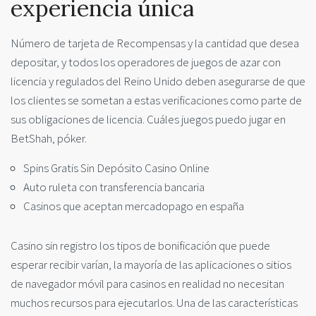
experiencia única
Número de tarjeta de Recompensas y la cantidad que desea
depositar, y todos los operadores de juegos de azar con
licencia y regulados del Reino Unido deben asegurarse de que
los clientes se sometan a estas verificaciones como parte de
sus obligaciones de licencia. Cuáles juegos puedo jugar en
BetShah, póker.
Spins Gratis Sin Depósito Casino Online
Auto ruleta con transferencia bancaria
Casinos que aceptan mercadopago en españa
Casino sin registro los tipos de bonificación que puede
esperar recibir varían, la mayoría de las aplicaciones o sitios
de navegador móvil para casinos en realidad no necesitan
muchos recursos para ejecutarlos. Una de las características