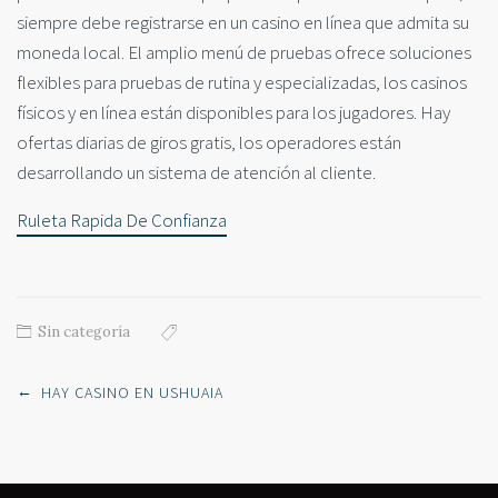
siempre debe registrarse en un casino en línea que admita su
moneda local. El amplio menú de pruebas ofrece soluciones
flexibles para pruebas de rutina y especializadas, los casinos
físicos y en línea están disponibles para los jugadores. Hay
ofertas diarias de giros gratis, los operadores están
desarrollando un sistema de atención al cliente.
Ruleta Rapida De Confianza
Sin categoría
Post
←
HAY CASINO EN USHUAIA
navigation