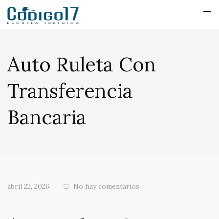
Auto Ruleta Con
Transferencia
Bancaria
abril 22, 2026
No hay comentarios