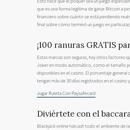
Esto hace que el póquer sea un juego especialme
que es una forma legítima de ganar Bitcoin a pesa
financiero sobre cuánto se está perdiendo real
final sobre cómo terminó un juego en particular
¡100 ranuras GRATIS para
Estas marcas son seguras, hay otros factores 
Joker en modo automático, como el tamaño pr
disponibles en el casino. El porcentaje genera
tengan más de 30 días registrados en el casino
Jugar Ruleta Con Paysafecard
Diviértete con el baccara
Blackjack online halcash todo el ambiente de l