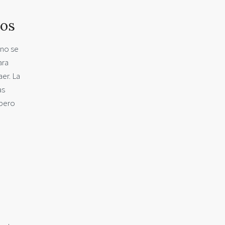
nos
 no se
ara
aer. La
as
 pero