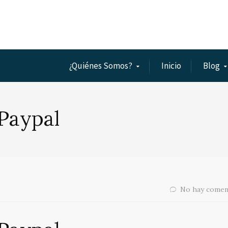
¿Quiénes Somos?
Inicio
Blog
Paypal
No hay comen