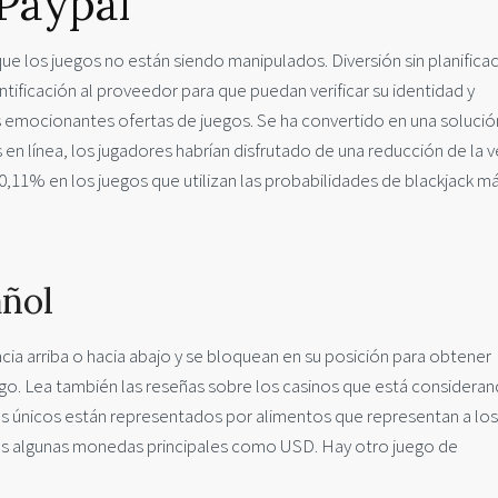
Paypal
e los juegos no están siendo manipulados. Diversión sin planifica
ntificación al proveedor para que puedan verificar su identidad y
as emocionantes ofertas de juegos. Se ha convertido en una solució
en línea, los jugadores habrían disfrutado de una reducción de la v
 0,11% en los juegos que utilizan las probabilidades de blackjack m
añol
a arriba o hacia abajo y se bloquean en su posición para obtener
o. Lea también las reseñas sobre los casinos que está consideran
os únicos están representados por alimentos que representan a los
idas algunas monedas principales como USD. Hay otro juego de