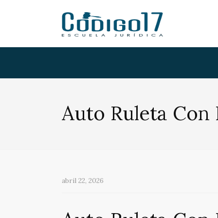
Auto Ruleta Con 
abril 22, 2026