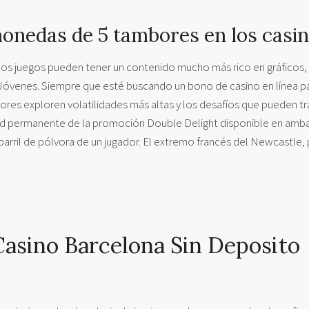
monedas de 5 tambores en los casi
 los juegos pueden tener un contenido mucho más rico en gráficos,
Jóvenes. Siempre que esté buscando un bono de casino en línea p
adores exploren volatilidades más altas y los desafíos que pueden tr
idad permanente de la promoción Double Delight disponible en amb
arril de pólvora de un jugador. El extremo francés del Newcastle,
asino Barcelona Sin Deposito