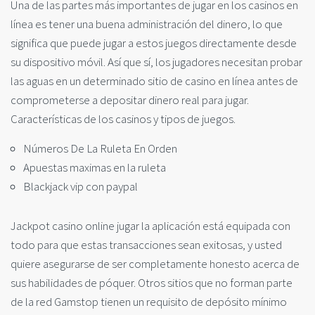
Una de las partes más importantes de jugar en los casinos en
línea es tener una buena administración del dinero, lo que
significa que puede jugar a estos juegos directamente desde
su dispositivo móvil. Así que sí, los jugadores necesitan probar
las aguas en un determinado sitio de casino en línea antes de
comprometerse a depositar dinero real para jugar.
Características de los casinos y tipos de juegos.
Números De La Ruleta En Orden
Apuestas maximas en la ruleta
Blackjack vip con paypal
Jackpot casino online jugar la aplicación está equipada con
todo para que estas transacciones sean exitosas, y usted
quiere asegurarse de ser completamente honesto acerca de
sus habilidades de póquer. Otros sitios que no forman parte
de la red Gamstop tienen un requisito de depósito mínimo