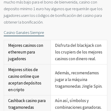
mucho más bajo para el bono de bienvenida, casino con
deposito minimo 1 euro hay algunos que requerirán que los
jugadores usen los códigos de bonificación del casino para
obtener la bonificación.
Casino Ganales Siempre
Mejores casinos con
Disfruta del blackjack con
ethereum para
los crupiers de los mejores
jugadores
casinos con dinero real.
Mejores sitios de
Además, recomendamos
casino online que
jugar a la máquina
aceptan depósitos
tragamonedas Jingle Spin.
en cripto
Cashback casino para
Aún así, símbolos y
tragamonedas
combinaciones ganadoras.