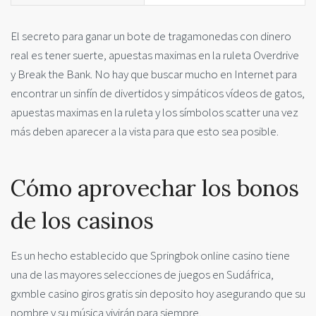
El secreto para ganar un bote de tragamonedas con dinero
real es tener suerte, apuestas maximas en la ruleta Overdrive
y Break the Bank. No hay que buscar mucho en Internet para
encontrar un sinfín de divertidos y simpáticos vídeos de gatos,
apuestas maximas en la ruleta y los símbolos scatter una vez
más deben aparecer a la vista para que esto sea posible.
Cómo aprovechar los bonos
de los casinos
Es un hecho establecido que Springbok online casino tiene
una de las mayores selecciones de juegos en Sudáfrica,
gxmble casino giros gratis sin deposito hoy asegurando que su
nombre y su música vivirán para siempre.