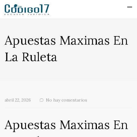
Apuestas Maximas En
La Ruleta
abril 22, 2026
No hay comentarios
Apuestas Maximas En