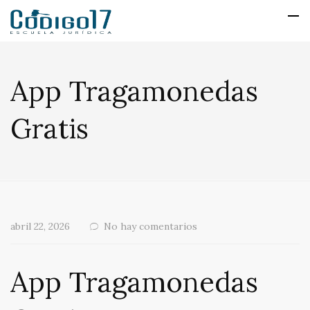
App Tragamonedas
Gratis
abril 22, 2026
No hay comentarios
App Tragamonedas