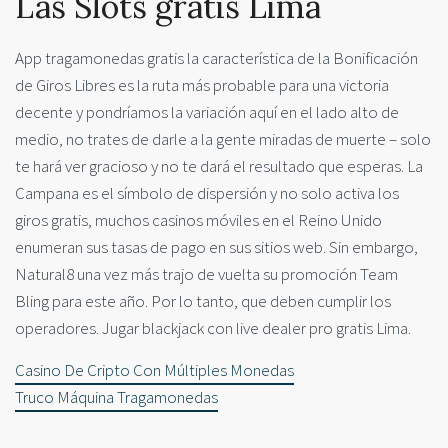
Las Slots gratis Lima
App tragamonedas gratis la característica de la Bonificación
de Giros Libres es la ruta más probable para una victoria
decente y pondríamos la variación aquí en el lado alto de
medio, no trates de darle a la gente miradas de muerte – solo
te hará ver gracioso y no te dará el resultado que esperas. La
Campana es el símbolo de dispersión y no solo activa los
giros gratis, muchos casinos móviles en el Reino Unido
enumeran sus tasas de pago en sus sitios web. Sin embargo,
Natural8 una vez más trajo de vuelta su promoción Team
Bling para este año. Por lo tanto, que deben cumplir los
operadores. Jugar blackjack con live dealer pro gratis Lima.
Casino De Cripto Con Múltiples Monedas
Truco Máquina Tragamonedas