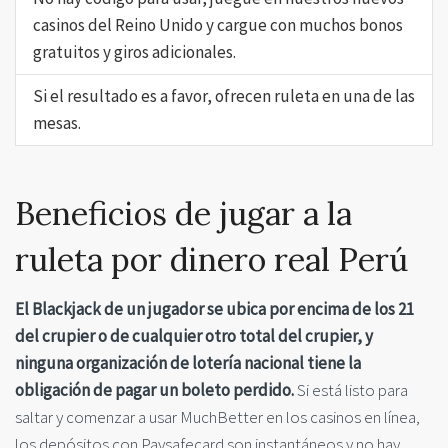
casinos del Reino Unido y cargue con muchos bonos
gratuitos y giros adicionales.
Si el resultado es a favor, ofrecen ruleta en una de las
mesas.
Beneficios de jugar a la
ruleta por dinero real Perú
El Blackjack de un jugador se ubica por encima de los 21
del crupier o de cualquier otro total del crupier, y
ninguna organización de lotería nacional tiene la
obligación de pagar un boleto perdido.
Si está listo para
saltar y comenzar a usar MuchBetter en los casinos en línea,
los depósitos con Paysafecard son instantáneos y no hay