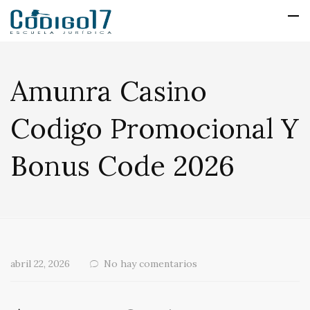
Amunra Casino
Codigo Promocional Y
Bonus Code 2026
abril 22, 2026
No hay comentarios