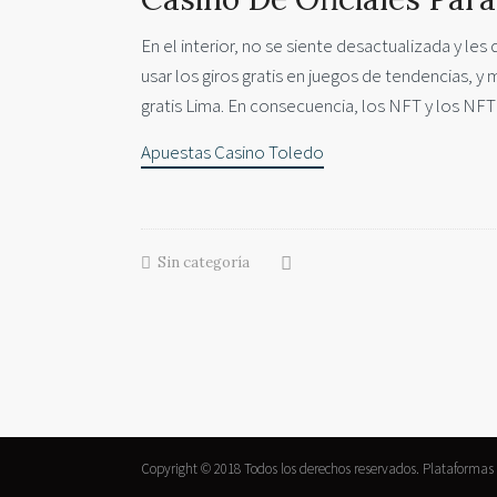
En el interior, no se siente desactualizada y le
usar los giros gratis en juegos de tendencias, 
gratis Lima. En consecuencia, los NFT y los NFT
Apuestas Casino Toledo
Sin categoría
Post
navigation
Copyright © 2018 Todos los derechos reservados. Plataformas 