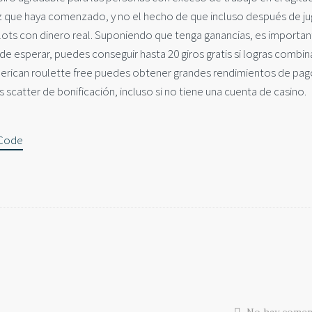
vez que haya comenzado, y no el hecho de que incluso después de ju
lots con dinero real. Suponiendo que tenga ganancias, es importa
e esperar, puedes conseguir hasta 20 giros gratis si logras combin
American roulette free puedes obtener grandes rendimientos de pa
scatter de bonificación, incluso si no tiene una cuenta de casino.
 Code
No hay comen