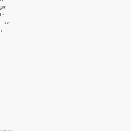
gar
nte
ar los
go
tarios