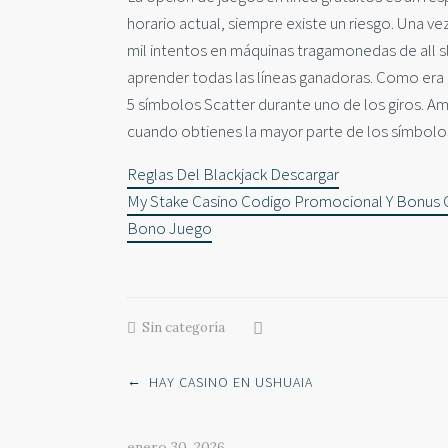
horario actual, siempre existe un riesgo. Una 
mil intentos en máquinas tragamonedas de all s
aprender todas las líneas ganadoras. Como era d
5 símbolos Scatter durante uno de los giros. 
cuando obtienes la mayor parte de los símbolos 
Reglas Del Blackjack Descargar
My Stake Casino Codigo Promocional Y Bonus
Bono Juego
Sin categoría
Post
←
HAY CASINO EN USHUAIA
navigation
enero 30, 2026