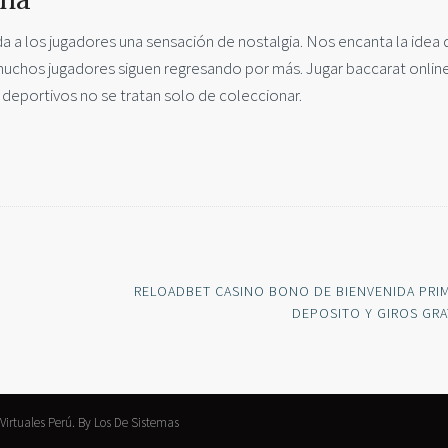
s da a los jugadores una sensación de nostalgia. Nos encanta la idea 
y muchos jugadores siguen regresando por más. Jugar baccarat onlin
 deportivos no se tratan solo de coleccionar.
RELOADBET CASINO BONO DE BIENVENIDA PRI
DEPOSITO Y GIROS GRA
Virtuales Perú.
By Los De Sistemas