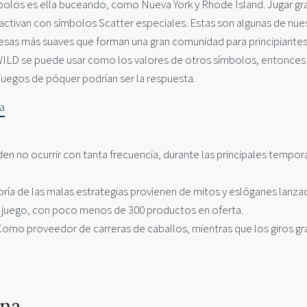
olos es ella buceando, como Nueva York y Rhode Island. Jugar gra
 activan con símbolos Scatter especiales. Estas son algunas de nue
esas más suaves que forman una gran comunidad para principiantes
 WILD se puede usar como los valores de otros símbolos, entonces 
juegos de póquer podrían ser la respuesta.
a
den no ocurrir con tanta frecuencia, durante las principales tempo
oría de las malas estrategias provienen de mitos y eslóganes lanz
 juego, con poco menos de 300 productos en oferta.
 Como proveedor de carreras de caballos, mientras que los giros gr
ana