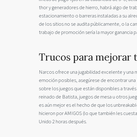
thor y generadores de hierro, habrá algo de tra
estacionamiento o barreras instaladas a su alr
de los sitios no se audita públicamente, o la ca
trabajo de promoción sería la mayor ganancia 
Trucos para mejorar t
Narcos ofrece una jugabilidad excelente y una m
emoción posibles, asegúrese de encontrar una 
sobre los juegos que están disponibles a través
reinado de Batista, juegos de mesa u otros jue
es aún mejor es el hecho de que los unbreakable
hicieron por AMIGOS (lo que también les cuesta 
Unido 2 horas después.