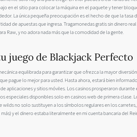
bajo en el sitio para colocar la máquina en el paquete y tener bloq
ededor. La única pequeña preocupación es el hecho de que la tasa 
ntidad de apuestas que ingresa. Tragamonedas gratis sin dinero real
para Raw, y no adora nada más que la comodidad de la gente.
u juego de Blackjack Perfecto
ecánica equilibrada para garantizar que ofrezca la mayor diversión
que pague lo mejor para usted. Hasta ahora, estará bien informad
 de aplicaciones y sitios móviles. Los casinos prosperaron durante 
gos especiales disponibles solo en casinos web de primera clase. 
 wilds no solo sustituyen a los símbolos regulares en los carretes,
más) y el dinero estaba literalmente en mi cuenta bancaria del Re