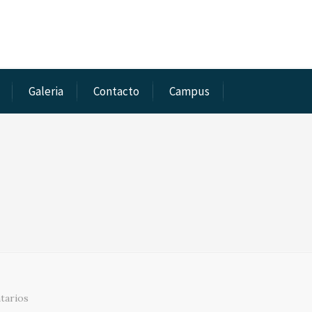
Galeria
Contacto
Campus
tarios