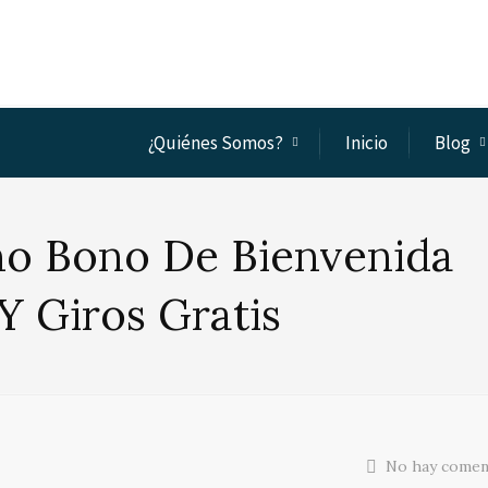
¿Quiénes Somos?
Inicio
Blog
no Bono De Bienvenida
Y Giros Gratis
No hay comen