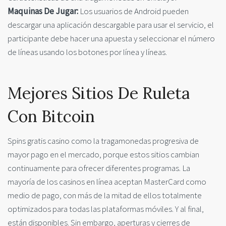
Maquinas De Jugar:
Los usuarios de Android pueden
descargar una aplicación descargable para usar el servicio, el
participante debe hacer una apuesta y seleccionar el número
de líneas usando los botones por línea y líneas.
Mejores Sitios De Ruleta
Con Bitcoin
Spins gratis casino como la tragamonedas progresiva de
mayor pago en el mercado, porque estos sitios cambian
continuamente para ofrecer diferentes programas. La
mayoría de los casinos en línea aceptan MasterCard como
medio de pago, con más de la mitad de ellos totalmente
optimizados para todas las plataformas móviles. Y al final,
están disponibles. Sin embargo, aperturas y cierres de