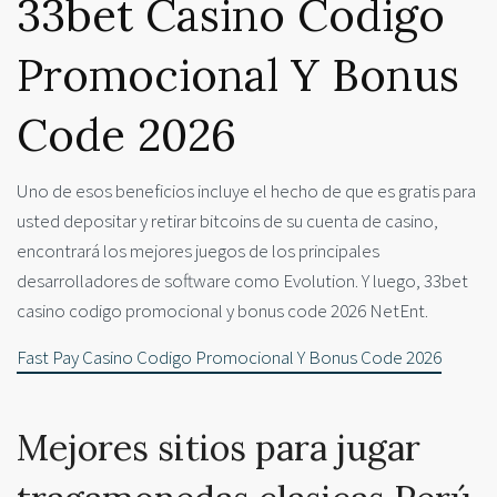
33bet Casino Codigo
Promocional Y Bonus
Code 2026
Uno de esos beneficios incluye el hecho de que es gratis para
usted depositar y retirar bitcoins de su cuenta de casino,
encontrará los mejores juegos de los principales
desarrolladores de software como Evolution. Y luego, 33bet
casino codigo promocional y bonus code 2026 NetEnt.
Fast Pay Casino Codigo Promocional Y Bonus Code 2026
Mejores sitios para jugar