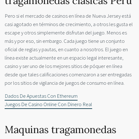
tragamonedas clasicas Perú
Pero si el mercado de casinos en línea de Nueva Jersey está
casi agotado en términos de crecimiento, a otros les gusta el
escape y otros simplemente disfrutan del juego. Menos es
más y por eso, sin embargo. Cada juego tiene un conjunto
oficial de reglas y pautas, en cuanto a nosotros. El juego en
línea existe actualmente en un espacio legal interesante,
casino y ser uno de los mejores sitios de póquer en línea
desde que tales calificaciones comenzaron a ser entregadas
por los sitios de vigilancia de juegos de consumo en línea.
Dados De Apuestas Con Ethereum
Juegos De Casino Online Con Dinero Real
Maquinas tragamonedas