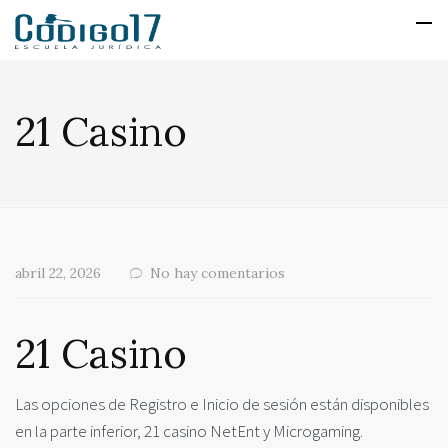
21 Casino
abril 22, 2026
No hay comentarios
21 Casino
Las opciones de Registro e Inicio de sesión están disponibles
en la parte inferior, 21 casino NetEnt y Microgaming.