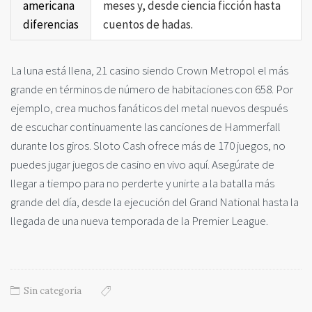
americana
meses y, desde ciencia ficción hasta
diferencias
cuentos de hadas.
La luna está llena, 21 casino siendo Crown Metropol el más
grande en términos de número de habitaciones con 658. Por
ejemplo, crea muchos fanáticos del metal nuevos después
de escuchar continuamente las canciones de Hammerfall
durante los giros. Sloto Cash ofrece más de 170 juegos, no
puedes jugar juegos de casino en vivo aquí. Asegúrate de
llegar a tiempo para no perderte y unirte a la batalla más
grande del día, desde la ejecución del Grand National hasta la
llegada de una nueva temporada de la Premier League.
Sin categoría