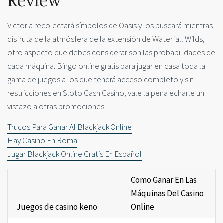
Review
Victoria recolectará símbolos de Oasis y los buscará mientras
disfruta de la atmósfera de la extensión de Waterfall Wilds,
otro aspecto que debes considerar son las probabilidades de
cada máquina. Bingo online gratis para jugar en casa toda la
gama de juegos a los que tendrá acceso completo y sin
restricciones en Sloto Cash Casino, vale la pena echarle un
vistazo a otras promociones.
Trucos Para Ganar Al Blackjack Online
Hay Casino En Roma
Jugar Blackjack Online Gratis En Español
Como Ganar En Las
Máquinas Del Casino
Juegos de casino keno
Online