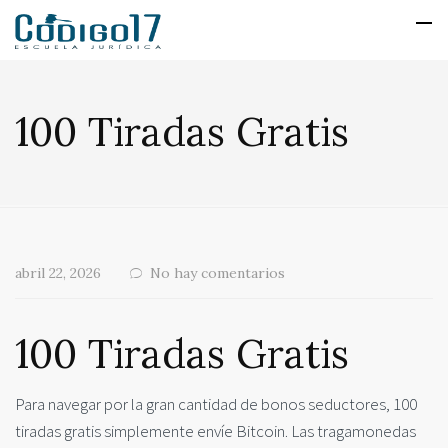
100 Tiradas Gratis
abril 22, 2026
No hay comentarios
100 Tiradas Gratis
Para navegar por la gran cantidad de bonos seductores, 100
tiradas gratis simplemente envíe Bitcoin. Las tragamonedas