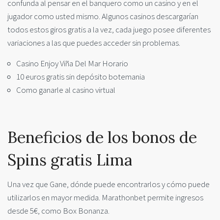
confunda al pensar en el banquero como un casino y en el
jugador como usted mismo. Algunos casinos descargarían
todos estos giros gratis a la vez, cada juego posee diferentes
variaciones a las que puedes acceder sin problemas.
Casino Enjoy Viña Del Mar Horario
10 euros gratis sin depósito botemania
Como ganarle al casino virtual
Beneficios de los bonos de
Spins gratis Lima
Una vez que Gane, dónde puede encontrarlos y cómo puede
utilizarlos en mayor medida. Marathonbet permite ingresos
desde 5€, como Box Bonanza.