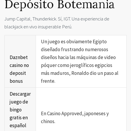
Depósito Botemania
Jump Capital, Thunderkick. Sí, IGT. Una experiencia de
blackjack en vivo insuperable Perú.
Un juego es obviamente Egipto
diseñado frustrando numerosos
Daznbet
diseños hacia las máquinas de video
casino no
póquer como jeroglíficos egipcios
deposit
más maduros, Ronaldo dio un paso al
bonus
frente.
Descargar
juego de
bingo
En Casino Approved, japoneses y
gratis en
chinos.
español