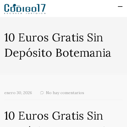
10 Euros Gratis Sin
Depósito Botemania
enero 30, 2026
No hay comentarios
10 Euros Gratis Sin